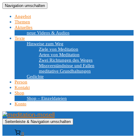
Navigation umschalten
Angebot
Themen
Aktuelles
neue Videos & Audios
Texte
Hinweise zum Weg
Ziele von Meditation
Arten von Meditation
Zwei Richtungen des Weges
Missverständnisse und Fallen
meditative Grundhaltungen
Gedichte
Person
Kontakt
Shop
Shop – Einzeldateien
Konto
Seitenleiste & Navigation umschalten
0