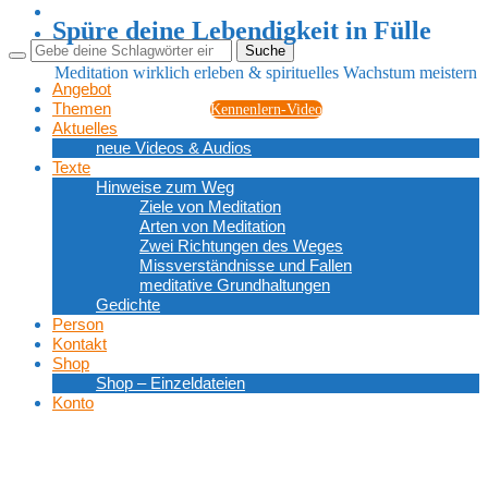
Spüre deine Lebendigkeit in Fülle
Meditation wirklich erleben & spirituelles Wachstum meistern
Angebot
Themen
Kennenlern-Video
Aktuelles
neue Videos & Audios
Texte
Hinweise zum Weg
Ziele von Meditation
Arten von Meditation
Zwei Richtungen des Weges
Missverständnisse und Fallen
meditative Grundhaltungen
Gedichte
Person
Kontakt
Shop
Shop – Einzeldateien
Konto