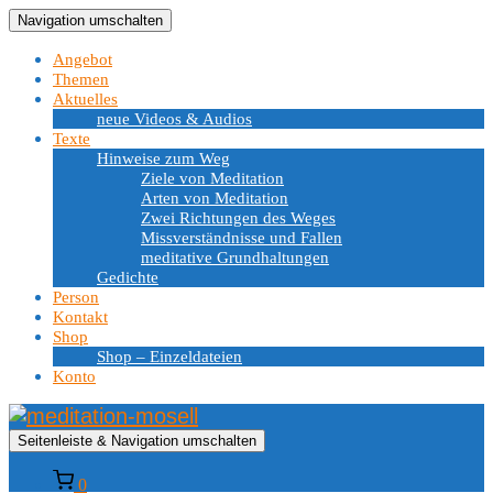
Navigation umschalten
Angebot
Themen
Aktuelles
neue Videos & Audios
Texte
Hinweise zum Weg
Ziele von Meditation
Arten von Meditation
Zwei Richtungen des Weges
Missverständnisse und Fallen
meditative Grundhaltungen
Gedichte
Person
Kontakt
Shop
Shop – Einzeldateien
Konto
Seitenleiste & Navigation umschalten
0